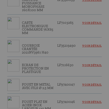
VOIR DÉTAIL
PUISSANCE
MONOPHASE
160X100 MM
CARTE
LF7103265
VOIR DÉTAIL
ELECTRONIQUE
COMMANDE 76X65
MM
COURROIE
LF35219490
VOIR DÉTAIL
CRANTÉE
2021NV3961 H40
ECRAN DE
LF7116630
VOIR DÉTAIL
PROTECTION EN
PLASTIQUE
FOUET EN METAL
LF9740047
VOIR DÉTAIL
AVEC FILS Ø 2,5 MM
FOUET PLAT EN
LF9740046
VOIR DÉTAIL
ACIER INOX
LARGEUR 130 MM