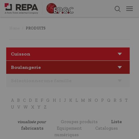
Home
PRODUITS
Cuisson
Boulangerie
Sélectionner une famille
A
B
C
D
E
F
G
H
I
J
K
L
M
N
O
P
Q
R
S
T
U
V
W
X
Y
Z
visualisée pour
Groupes produits
Liste
fabricants
Equipement
Catalogues
numériques