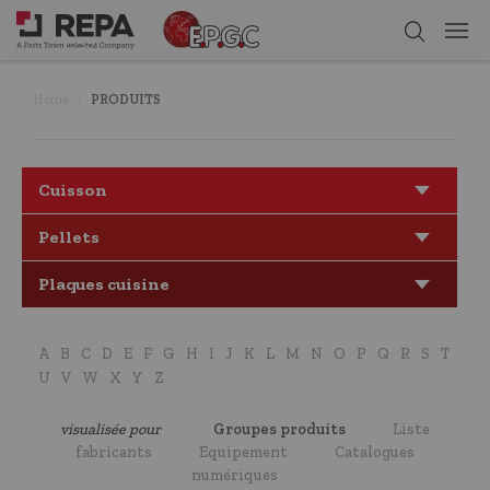
Home
PRODUITS
Cuisson
Pellets
Plaques cuisine
A
B
C
D
E
F
G
H
I
J
K
L
M
N
O
P
Q
R
S
T
U
V
W
X
Y
Z
visualisée pour
Groupes produits
Liste
fabricants
Equipement
Catalogues
numériques