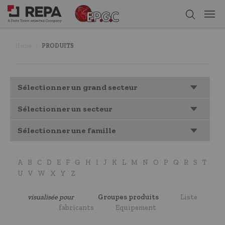
Home
PRODUITS
Sélectionner un grand secteur
Sélectionner un secteur
Sélectionner une famille
A
B
C
D
E
F
G
H
I
J
K
L
M
N
O
P
Q
R
S
T
U
V
W
X
Y
Z
visualisée pour
Groupes produits
Liste
fabricants
Equipement