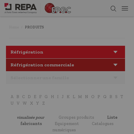
Home
PRODUITS
Réfrigération
Réfrigération commerciale
Sélectionner une famille
A
B
C
D
E
F
G
H
I
J
K
L
M
N
O
P
Q
R
S
T
U
V
W
X
Y
Z
visualisée pour
Groupes produits
Liste
fabricants
Equipement
Catalogues
numériques