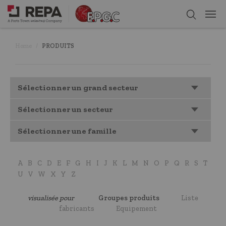
Home
PRODUITS
Sélectionner un grand secteur
Sélectionner un secteur
Sélectionner une famille
A
B
C
D
E
F
G
H
I
J
K
L
M
N
O
P
Q
R
S
T
U
V
W
X
Y
Z
visualisée pour
Groupes produits
Liste
fabricants
Equipement