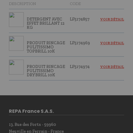
DESCRIPTION
CODE
DETERGENT AVEC
LF5174857
VOIR DÉTAIL
EFFET BRILLANT 12
KG
PRODUIT RINCAGE
LF5174969
VOIR DÉTAIL
PULITISSIMO
TOPBRILL 10K
PRODUIT RINCAGE
LF5174974
VOIR DÉTAIL
PULITISSIMO
DRYBRILL 10K
REPA France S.A.S.
13, Rue des Forts - 59960
Neuville en Ferrain - France