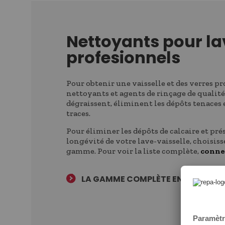
Nettoyants pour la
profesionnels
Pour obtenir une vaisselle et des verres pro
nettoyants et agents de rinçage de qualit
dégraissent, éliminent les dépôts tenaces 
traces.
Pour éliminer les dépôts de calcaire et prése
longévité de votre lave-vaisselle, choisis
gamme. Pour voir la liste complète,
connec
LA GAMME COMPLÈTE EN UN CLIC