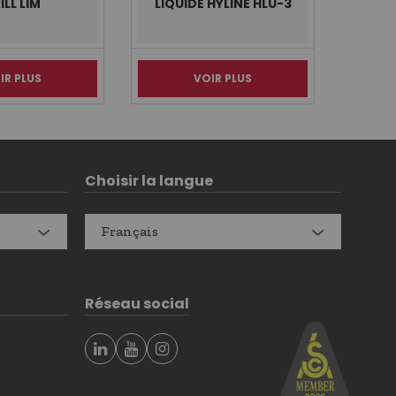
ILL LIM
LIQUIDE HYLINE HLU-3
DOUCE
IR PLUS
VOIR PLUS
Choisir la langue
Français
Réseau social