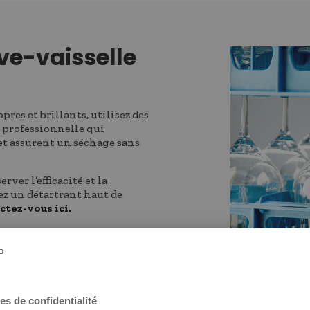
ve-vaisselle
pres et brillants, utilisez des
é professionnelle qui
et assurent un séchage sans
rver l’efficacité et la
sez un détartrant haut de
tez-vous ici.