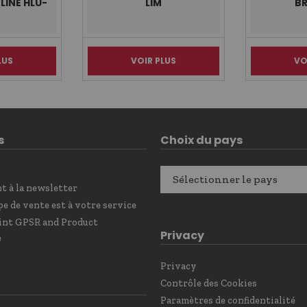
LINE HLU-
LIM
BR
0
LUS
VOIR PLUS
VO
s
Choix du pays
Sélectionner le pays
 à la newsletter
e de vente est à votre service
int GPSR and Product
Privacy
e
Privacy
Contrôle des Cookies
Paramètres de confidentialité